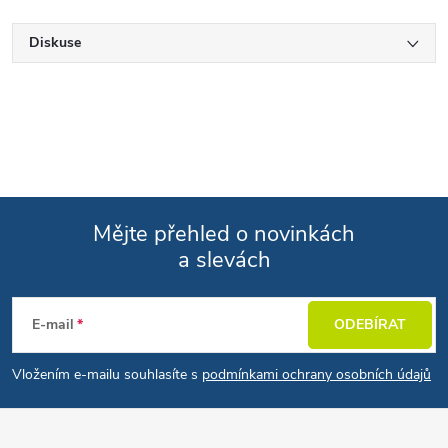
Diskuse
Mějte přehled o novinkách
a slevách
Zápatí
E-mail
ODEBÍRAT
Vložením e-mailu souhlasíte s
podmínkami ochrany osobních údajů