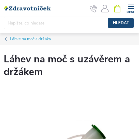
Přejít na obsah
NÁKUPNÍ 
HLEDAT
Láhve na moč a držáky
Láhev na moč s uzávěrem a
držákem