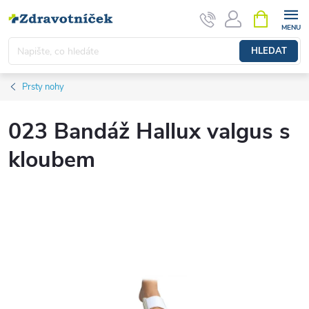
Přejít na obsah
NÁKUPNÍ 
HLEDAT
Prsty nohy
023 Bandáž Hallux valgus s
kloubem