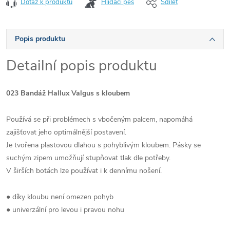
Dotaz k produktu
Hlídací pes
Sdílet
Popis produktu
Detailní popis produktu
023 Bandáž Hallux Valgus s kloubem
Používá se při problémech s vbočeným palcem, napomáhá
zajišťovat jeho optimálnější postavení.
Je tvořena plastovou dlahou s pohyblivým kloubem. Pásky se
suchým zipem umožňují stupňovat tlak dle potřeby.
V širších botách lze používat i k dennímu nošení.
● díky kloubu není omezen pohyb
● univerzální pro levou i pravou nohu