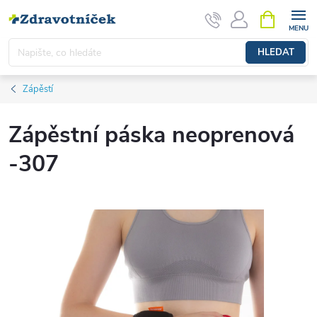
Přejít na obsah
NÁKUPNÍ 
HLEDAT
Zápěstí
Zápěstní páska neoprenová
-307