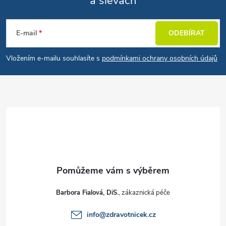
a slevách
Zápatí
E-mail
ODEBÍRAT
Vložením e-mailu souhlasíte s
podmínkami ochrany osobních údajů
Barbora Fialová, DiS.
info
@
zdravotnicek.cz