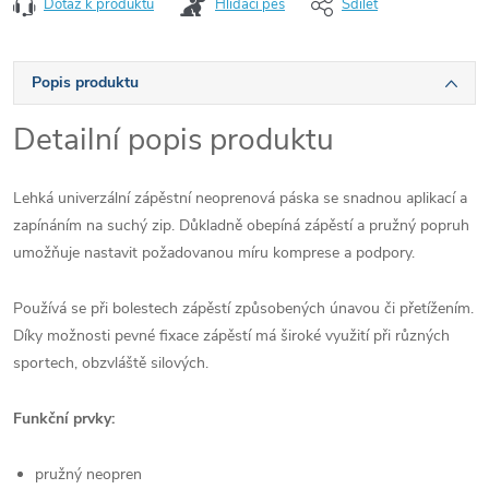
Dotaz k produktu
Hlídací pes
Sdílet
Popis produktu
Detailní popis produktu
Lehká univerzální zápěstní neoprenová páska se snadnou aplikací a
zapínáním na suchý zip. Důkladně obepíná zápěstí a pružný popruh
umožňuje nastavit požadovanou míru komprese a podpory.
Používá se při bolestech zápěstí způsobených únavou či přetížením.
Díky možnosti pevné fixace zápěstí má široké využití při různých
sportech, obzvláště silových.
Funkční prvky:
pružný neopren