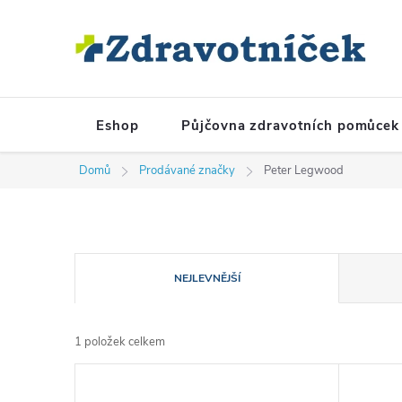
Přejít na obsah
Eshop
Půjčovna zdravotních pomůcek
Domů
Prodávané značky
Peter Legwood
Řazení produktů
NEJLEVNĚJŠÍ
1
položek celkem
Výpis produktů