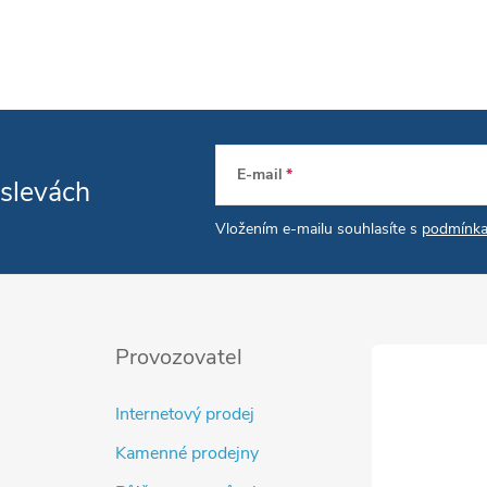
E-mail
 slevách
Vložením e-mailu souhlasíte s
podmínka
Provozovatel
Internetový prodej
Kamenné prodejny