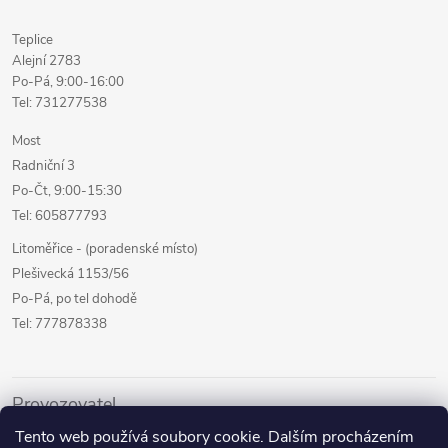
Teplice
Alejní 2783
Po-Pá, 9:00-16:00
Tel: 731277538
Most
Radniční 3
Po-Čt, 9:00-15:30
Tel: 605877793
Litoměřice - (poradenské místo)
Plešivecká 1153/56
Po-Pá, po tel dohodě
Tel: 777878338
Provozovatel
Tento web používá soubory cookie. Dalším procházením
Internetový prodej