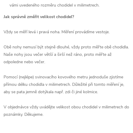
vámi uvedeného rozměru chodidel v milimetrech.
Jak správně změřit velikost chodidel?
Vždy se měří levá i pravá noha. Měření provádíme vestoje.
Obě nohy nemusí být stejně dlouhé, vždy proto měřte obě chodidla.
Naše nohy jsou večer větší a širší než ráno, proto měřte až
odpoledne nebo večer.
Pomocí (nejlépe) svinovacího kovového metru jednoduše zjistíme
přímou délku chodidla v milimetrech. Důležité při tomto měření je,
aby se pata jemně dotýkala např. zdi či jiné kolmice.
V objednávce vždy uvádějte velikost obou chodidel v milimetrech do
poznámky. Děkujeme.