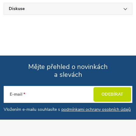
Diskuse
Mějte přehled o novinkách
a slevách
Zápatí
E-mail
ODEBÍRAT
Vložením e-mailu souhlasíte s
podmínkami ochrany osobních údajů