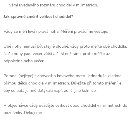
vámi uvedeného rozměru chodidel v milimetrech.
Jak správně změřit velikost chodidel?
Vždy se měří levá i pravá noha. Měření provádíme vestoje.
Obě nohy nemusí být stejně dlouhé, vždy proto měřte obě chodidla.
Naše nohy jsou večer větší a širší než ráno, proto měřte až
odpoledne nebo večer.
Pomocí (nejlépe) svinovacího kovového metru jednoduše zjistíme
přímou délku chodidla v milimetrech. Důležité při tomto měření je,
aby se pata jemně dotýkala např. zdi či jiné kolmice.
V objednávce vždy uvádějte velikost obou chodidel v milimetrech do
poznámky. Děkujeme.