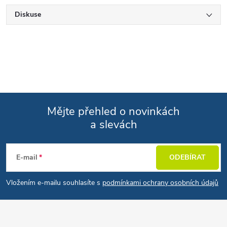
Diskuse
Mějte přehled o novinkách
a slevách
Zápatí
E-mail
ODEBÍRAT
Vložením e-mailu souhlasíte s
podmínkami ochrany osobních údajů