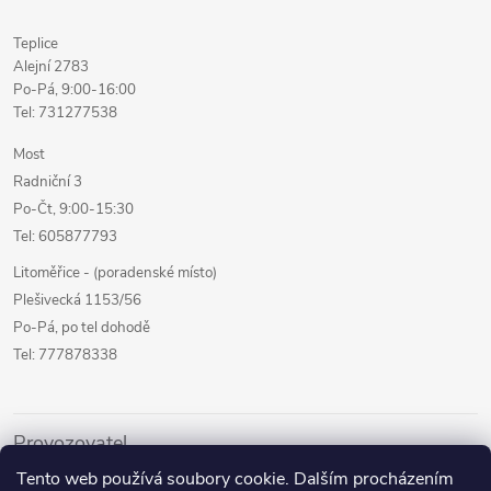
Teplice
Alejní 2783
Po-Pá, 9:00-16:00
Tel: 731277538
Most
Radniční 3
Po-Čt, 9:00-15:30
Tel: 605877793
Litoměřice - (poradenské místo)
Plešivecká 1153/56
Po-Pá, po tel dohodě
Tel: 777878338
Provozovatel
Tento web používá soubory cookie. Dalším procházením
Internetový prodej