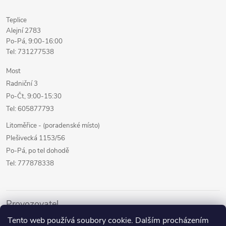
Teplice
Alejní 2783
Po-Pá, 9:00-16:00
Tel: 731277538
Most
Radniční 3
Po-Čt, 9:00-15:30
Tel: 605877793
Litoměřice - (poradenské místo)
Plešivecká 1153/56
Po-Pá, po tel dohodě
Tel: 777878338
Provozovatel
Tento web používá soubory cookie. Dalším procházením
Internetový prodej