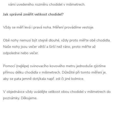
vámi uvedeného rozměru chodidel v milimetrech.
Jak správně změřit velikost chodidel?
Vždy se měří levá i pravá noha. Měření provádíme vestoje.
Obě nohy nemusí být stejně dlouhé, vždy proto měřte obě chodidla.
Naše nohy jsou večer větší a širší než ráno, proto měřte až
odpoledne nebo večer.
Pomocí (nejlépe) svinovacího kovového metru jednoduše zjistíme
přímou délku chodidla v milimetrech. Důležité při tomto měření je,
aby se pata jemně dotýkala např. zdi či jiné kolmice.
V objednávce vždy uvádějte velikost obou chodidel v milimetrech do
poznámky. Děkujeme.