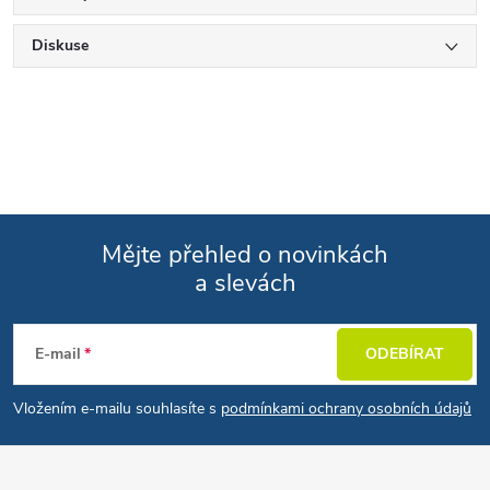
Diskuse
Mějte přehled o novinkách
a slevách
Zápatí
E-mail
ODEBÍRAT
Vložením e-mailu souhlasíte s
podmínkami ochrany osobních údajů