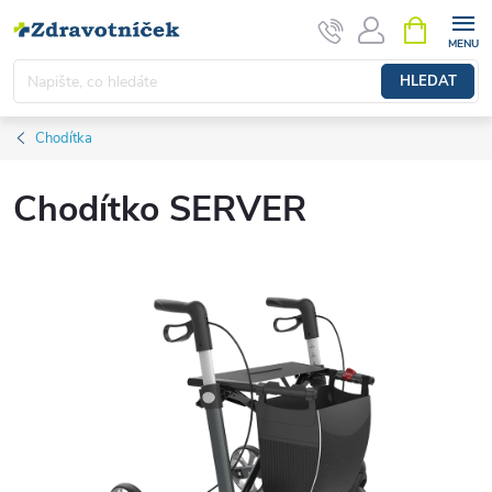
Přejít na obsah
NÁKUPNÍ 
HLEDAT
Chodítka
Chodítko SERVER