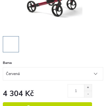
Barva
4 304 Kč
Měrná cena: