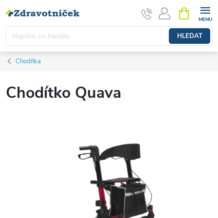
Přejít na obsah
NÁKUPNÍ 
HLEDAT
Chodítka
Chodítko Quava