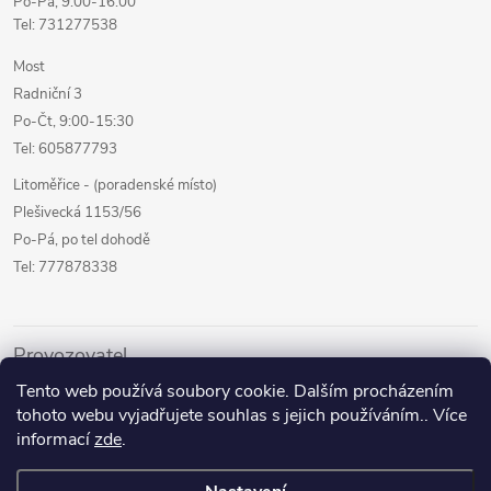
Po-Pá, 9:00-16:00
Tel: 731277538
Most
Radniční 3
Po-Čt, 9:00-15:30
Tel: 605877793
Litoměřice - (poradenské místo)
Plešivecká 1153/56
Po-Pá, po tel dohodě
Tel: 777878338
Provozovatel
Tento web používá soubory cookie. Dalším procházením
Internetový prodej
tohoto webu vyjadřujete souhlas s jejich používáním.. Více
Kamenné prodejny
informací
zde
.
Půjčovna pomůcek