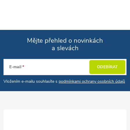
Mějte přehled o novinkách
a slevách
Zápatí
E-mail
ODEBÍRAT
Vložením e-mailu souhlasíte s
podmínkami ochrany osobních údajů