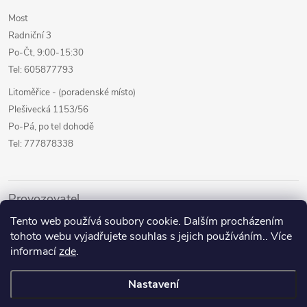
Most
Radniční 3
Po-Čt, 9:00-15:30
Tel: 605877793
Litoměřice - (poradenské místo)
Plešivecká 1153/56
Po-Pá, po tel dohodě
Tel: 777878338
Provozovatel
Tento web používá soubory cookie. Dalším procházením
Internetový prodej
tohoto webu vyjadřujete souhlas s jejich používáním.. Více
Kamenné prodejny
informací
zde
.
Půjčovna pomůcek
Nastavení
Poradenství a služby