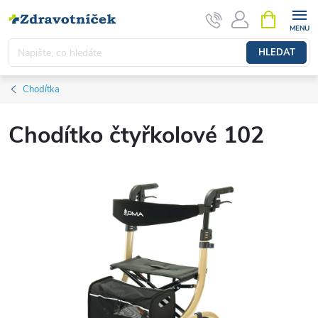
Přejít na obsah
NÁKUPNÍ 
HLEDAT
Chodítka
Chodítko čtyřkolové 102