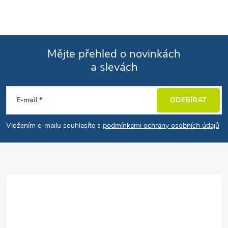
Mějte přehled o novinkách
a slevách
Zápatí
E-mail
ODEBÍRAT
Vložením e-mailu souhlasíte s
podmínkami ochrany osobních údajů