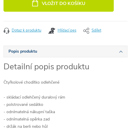
VLOŽIT DO KOŠÍKU
Dotaz k produktu
Hlídací pes
Sdílet
Popis produktu
Detailní popis produktu
Čtyřkolové chodítko odlehčené
- skládací odlehčený duralový rám
- polstrované sedátko
- odnímatelná nákupní taška
- odnímatelná opěrka zad
- držák na berli nebo hůl