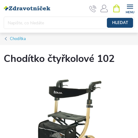
Přejít na obsah
NÁKUPNÍ 
HLEDAT
Chodítka
Chodítko čtyřkolové 102