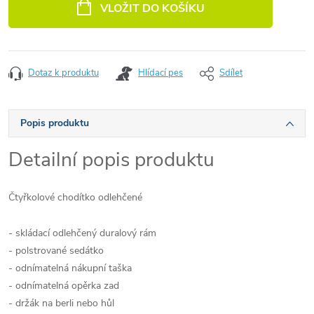
VLOŽIT DO KOŠÍKU
Dotaz k produktu
Hlídací pes
Sdílet
Popis produktu
Detailní popis produktu
Čtyřkolové chodítko odlehčené
- skládací odlehčený duralový rám
- polstrované sedátko
- odnímatelná nákupní taška
- odnímatelná opěrka zad
- držák na berli nebo hůl