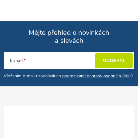
Mějte přehled o novinkách
a slevách
Zápatí
E-mail
ODEBÍRAT
Vložením e-mailu souhlasíte s
podmínkami ochrany osobních údajů