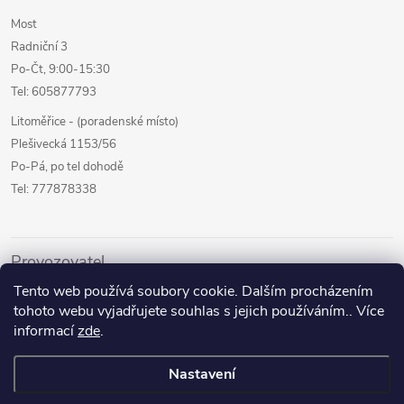
Most
Radniční 3
Po-Čt, 9:00-15:30
Tel: 605877793
Litoměřice - (poradenské místo)
Plešivecká 1153/56
Po-Pá, po tel dohodě
Tel: 777878338
Provozovatel
Tento web používá soubory cookie. Dalším procházením
Internetový prodej
tohoto webu vyjadřujete souhlas s jejich používáním.. Více
Kamenné prodejny
informací
zde
.
Půjčovna pomůcek
Nastavení
Poradenství a služby