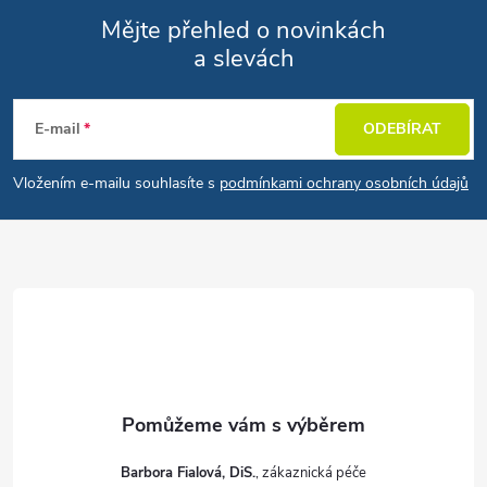
Mějte přehled o novinkách
a slevách
Zápatí
E-mail
ODEBÍRAT
Vložením e-mailu souhlasíte s
podmínkami ochrany osobních údajů
Barbora Fialová, DiS.