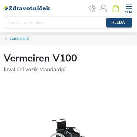
Přejít na obsah
NÁKUPNÍ 
HLEDAT
standardní
Vermeiren V100
Invalidní vozík standardní