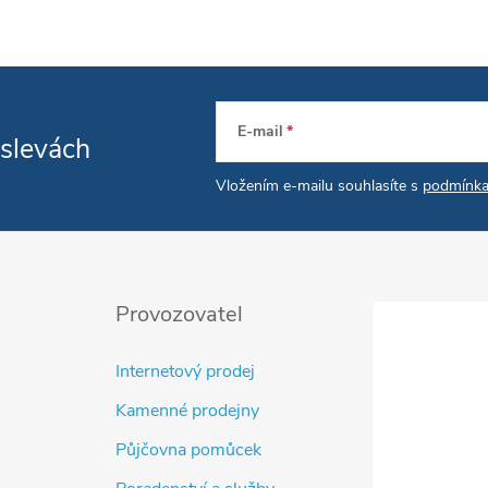
E-mail
 slevách
Vložením e-mailu souhlasíte s
podmínka
Provozovatel
Internetový prodej
Kamenné prodejny
Půjčovna pomůcek