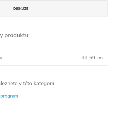
DISKUZE
y produktu:
u
:
44-59 cm
leznete v této kategorii
í program