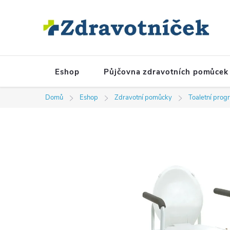
Přejít na obsah
Eshop
Půjčovna zdravotních pomůcek
Domů
Eshop
Zdravotní pomůcky
Toaletní prog