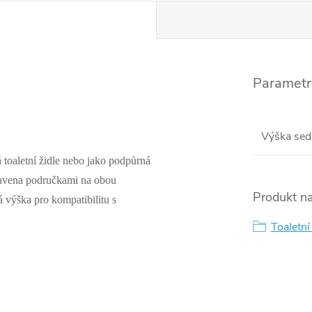
Parametr
Výška sed
á toaletní židle nebo jako podpůrná
vybavena područkami na obou
Produkt na
á výška pro kompatibilitu s
Toaletn