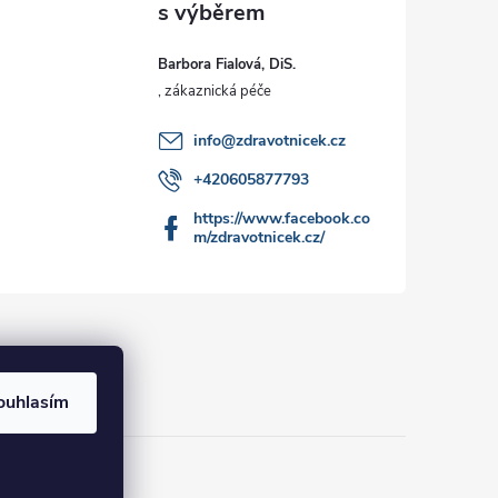
Barbora Fialová, DiS.
info
@
zdravotnicek.cz
+420605877793
https://www.facebook.co
m/zdravotnicek.cz/
ouhlasím