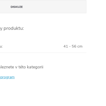
DISKUZE
y produktu:
u
:
41 - 56 cm
leznete v této kategorii
í program