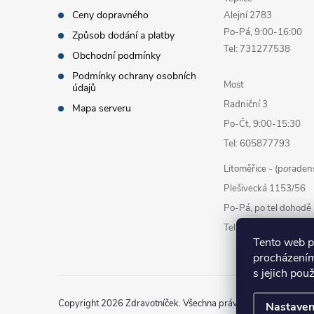
Ceny dopravného
Alejní 2783
Po-Pá, 9:00-16:00
Způsob dodání a platby
Tel: 731277538
Obchodní podmínky
Podmínky ochrany osobních
Most
údajů
Radniční 3
Mapa serveru
Po-Čt, 9:00-15:30
Tel: 605877793
Litoměřice - (poraden
Plešivecká 1153/56
Po-Pá, po tel dohodě
Tel: 777878338
Tento web p
procházením
s jejich pou
Copyright 2026
Zdravotníček
. Všechna práva vyhrazena.
Uprav
Nastaven