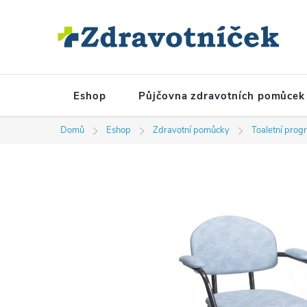
Přejít na obsah
Eshop
Půjčovna zdravotních pomůcek
Domů
Eshop
Zdravotní pomůcky
Toaletní prog