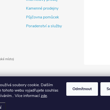
Kamenné prodejny
Půjčovna pomůcek
Poradenství a služby
ské místo)
oužívá soubory cookie. Dalším
Odmítnout
S
 tohoto webu vyjadřujete souhlas
žíváním.. Více informací
zde
.
it nastavení cookies
í