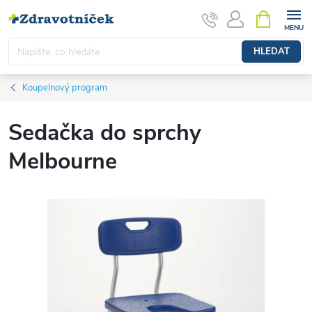
Přejít na obsah
NÁKUPNÍ 
HLEDAT
Koupelnový program
Sedačka do sprchy
Melbourne