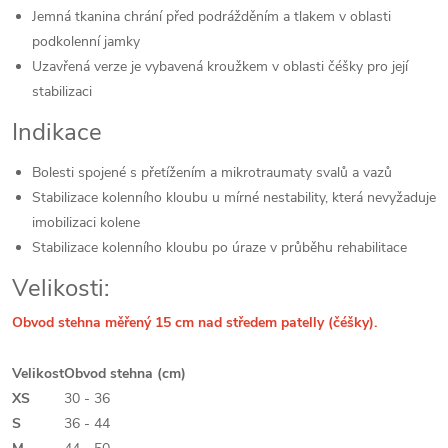
Jemná tkanina chrání před podrážděním a tlakem v oblasti
podkolenní jamky
Uzavřená verze je vybavená kroužkem v oblasti čéšky pro její
stabilizaci
Indikace
Bolesti spojené s přetížením a mikrotraumaty svalů a vazů
Stabilizace kolenního kloubu u mírné nestability, která nevyžaduje
imobilizaci kolene
Stabilizace kolenního kloubu po úraze v průběhu rehabilitace
Velikosti:
Obvod stehna měřený 15 cm nad středem patelly (čéšky).
Velikost
Obvod stehna (cm)
XS
30 - 36
S
36 - 44