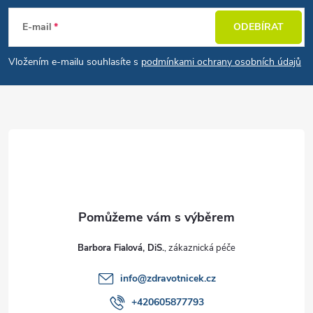
E-mail
ODEBÍRAT
Vložením e-mailu souhlasíte s
podmínkami ochrany osobních údajů
Barbora Fialová, DiS.
info
@
zdravotnicek.cz
+420605877793