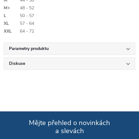
M
44 - 50
M+
48 - 52
L
50 - 57
XL
57 - 64
XXL
64 - 72
Parametry produktu
Diskuse
Mějte přehled o novinkách
a slevách
Zápatí