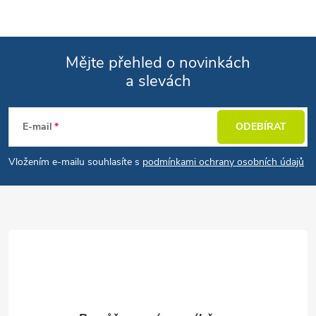
Mějte přehled o novinkách
a slevách
Zápatí
E-mail
ODEBÍRAT
Vložením e-mailu souhlasíte s
podmínkami ochrany osobních údajů