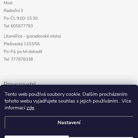
Most
Radniční 3
Po-Čt, 9:00-15:30
Tel: 605877793
Litoměřice - (poradenské místo)
Plešivecká 1153/56
Po-Pá, po tel dohodě
Tel: 777878338
Provozovatel
Tento web používá soubory cookie. Dalším procházením
Internetový prodej
tohoto webu vyjadřujete souhlas s jejich používáním.. Více
Kamenné prodejny
informací
zde
.
Půjčovna pomůcek
Nastavení
Poradenství a služby