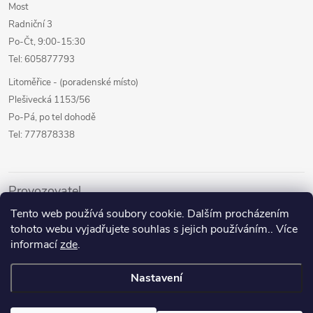
Most
Radniční 3
Po-Čt, 9:00-15:30
Tel: 605877793
Litoměřice - (poradenské místo)
Plešivecká 1153/56
Po-Pá, po tel dohodě
Tel: 777878338
Provozovatel
Tento web používá soubory cookie. Dalším procházením
Internetový prodej
tohoto webu vyjadřujete souhlas s jejich používáním.. Více
Kamenné prodejny
informací
zde
.
Půjčovna pomůcek
Nastavení
Poradenství a služby