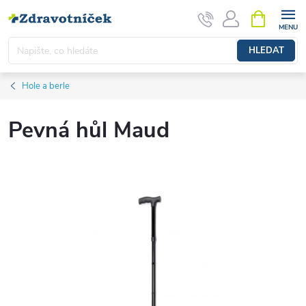
Přejít na obsah
NÁKUPNÍ 
HLEDAT
Hole a berle
Pevná hůl Maud