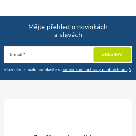
Mějte přehled o novinkách
a slevách
Zápatí
E-mail
ODEBÍRAT
Vložením e-mailu souhlasíte s
podmínkami ochrany osobních údajů