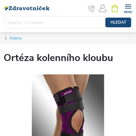
Přejít na obsah
NÁKUPNÍ 
HLEDAT
Koleno
Ortéza kolenního kloubu