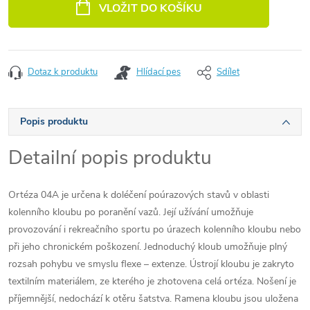
VLOŽIT DO KOŠÍKU
Dotaz k produktu
Hlídací pes
Sdílet
Popis produktu
Detailní popis produktu
Ortéza 04A je určena k doléčení poúrazových stavů v oblasti
kolenního kloubu po poranění vazů. Její užívání umožňuje
provozování i rekreačního sportu po úrazech kolenního kloubu nebo
při jeho chronickém poškození. Jednoduchý kloub umožňuje plný
rozsah pohybu ve smyslu flexe – extenze. Ústrojí kloubu je zakryto
textilním materiálem, ze kterého je zhotovena celá ortéza. Nošení je
příjemnější, nedochází k otěru šatstva. Ramena kloubu jsou uložena