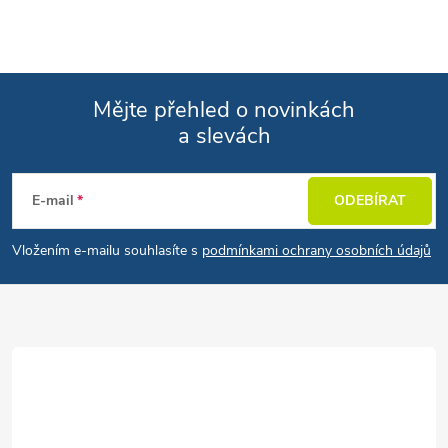
Mějte přehled o novinkách
a slevách
Zápatí
E-mail
ODEBÍRAT
Vložením e-mailu souhlasíte s
podmínkami ochrany osobních údajů