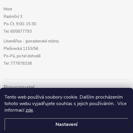
Most
Radniční 3
Po-Čt, 9:00-15:30
Tel: 605877793
Litoměřice - (poradenské místo)
Plešivecká 1153/56
Po-Pá, po tel dohodě
Tel: 777878338
Provozovatel
Tento web používá soubory cookie. Dalším procházením
Internetový prodej
tohoto webu vyjadřujete souhlas s jejich používáním.. Více
Kamenné prodejny
informací
zde
.
Půjčovna pomůcek
Nastavení
Poradenství a služby