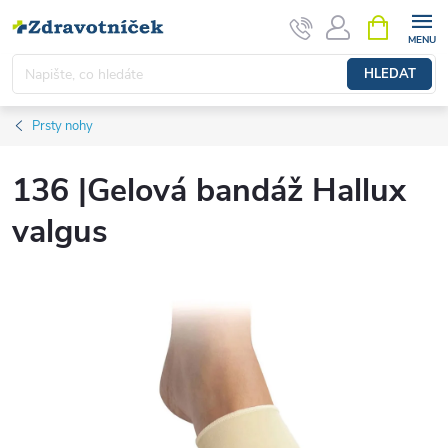
Přejít na obsah
NÁKUPNÍ 
HLEDAT
Prsty nohy
136 |Gelová bandáž Hallux
valgus