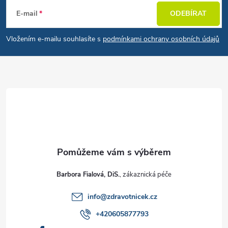
E-mail
ODEBÍRAT
Vložením e-mailu souhlasíte s
podmínkami ochrany osobních údajů
Barbora Fialová, DiS.
info
@
zdravotnicek.cz
+420605877793