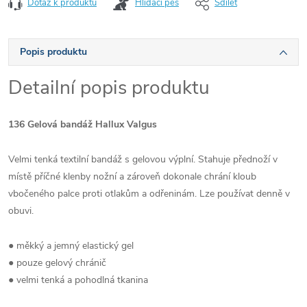
Dotaz k produktu
Hlídací pes
Sdílet
Popis produktu
Detailní popis produktu
136 Gelová bandáž Hallux Valgus
Velmi tenká textilní bandáž s gelovou výplní. Stahuje přednoží v
místě příčné klenby nožní a zároveň dokonale chrání kloub
vbočeného palce proti otlakům a odřeninám. Lze používat denně v
obuvi.
● měkký a jemný elastický gel
● pouze gelový chránič
● velmi tenká a pohodlná tkanina