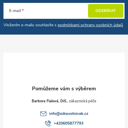
E-mail
ODEBÍRAT
Vložením e-mailu souhlasíte s
podmínkami ochrany osobních údajů
Barbora Fialová, DiS.
info
@
zdravotnicek.cz
+420605877793