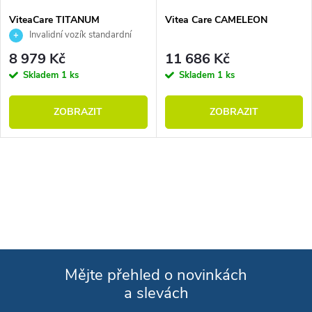
ViteaCare TITANUM
Vitea Care CAMELEON
Invalidní vozík standardní
8 979 Kč
11 686 Kč
Skladem
1 ks
Skladem
1 ks
ZOBRAZIT
ZOBRAZIT
Ovládací prvky výpisu
Mějte přehled o novinkách
a slevách
Zápatí