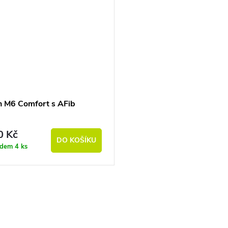
 M6 Comfort s AFib
0 Kč
DO KOŠÍKU
adem
4 ks