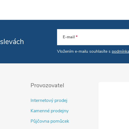
E-mail
 slevách
Vložením e-mailu souhlasíte s
podmínka
Provozovatel
Internetový prodej
Kamenné prodejny
Půjčovna pomůcek