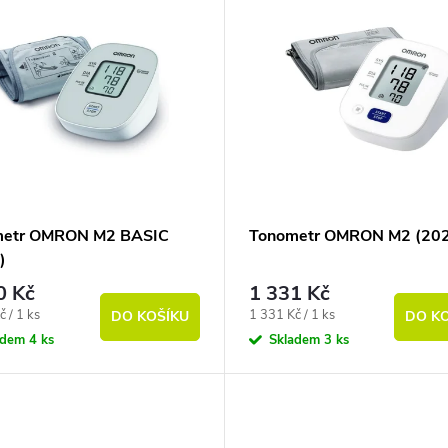
metr OMRON M2 BASIC
Tonometr OMRON M2 (20
)
0 Kč
1 331 Kč
ena:
Měrná cena:
č / 1 ks
1 331 Kč / 1 ks
DO KOŠÍKU
DO K
adem
4 ks
Skladem
3 ks