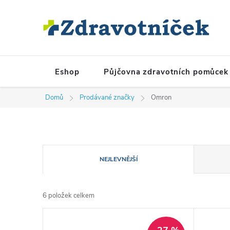
Přejít na obsah
Eshop
Půjčovna zdravotních pomůcek
Domů
Prodávané značky
Omron
Řazení produktů
NEJLEVNĚJŠÍ
6
položek celkem
Výpis produktů