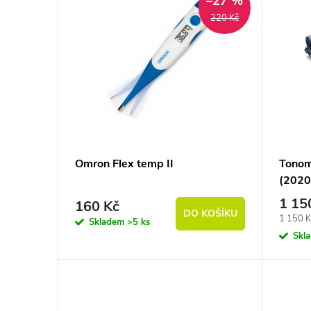
–27 %
220 Kč
Omron Flex temp II
Tono
(2020
1 15
160 Kč
DO KOŠÍKU
Měrná c
1 150 K
Skladem
>5 ks
Skl