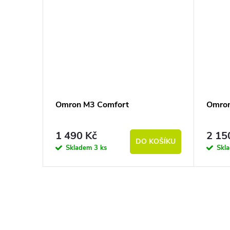
Omron M3 Comfort
Omron
1 490 Kč
2 15
DO KOŠÍKU
Skladem
3 ks
Skl
Ovládací prvky výpisu