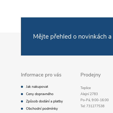
Zápatí
Mějte přehled o novinkách
a
Informace pro vás
Prodejny
Jak nakupovat
Teplice
Ceny dopravného
Alejní 2783
Po-Pá, 9:00-16:00
Způsob dodání a platby
Tel: 731277538
Obchodní podmínky