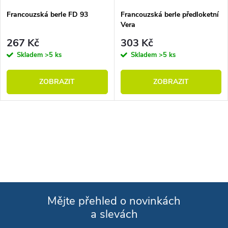
Francouzská berle FD 93
Francouzská berle předloketní
Vera
267 Kč
303 Kč
Skladem
>5 ks
Skladem
>5 ks
ZOBRAZIT
ZOBRAZIT
Ovládací prvky výpisu
Mějte přehled o novinkách
a slevách
Zápatí