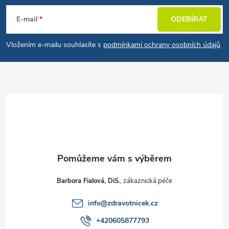
E-mail
ODEBÍRAT
Vložením e-mailu souhlasíte s
podmínkami ochrany osobních údajů
Barbora Fialová, DiS.
info
@
zdravotnicek.cz
+420605877793