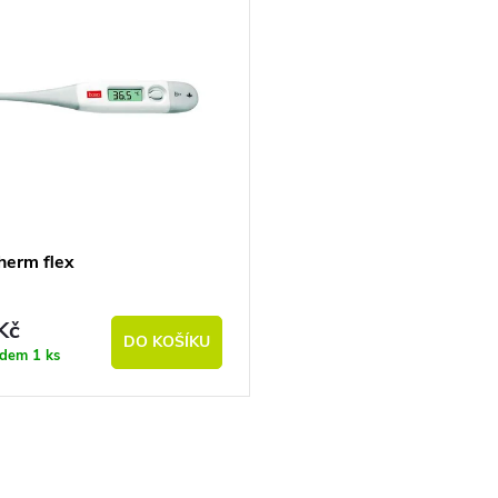
herm flex
Kč
DO KOŠÍKU
adem
1 ks