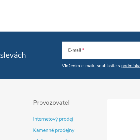
E-mail
 slevách
Vložením e-mailu souhlasíte s
podmínka
Provozovatel
Internetový prodej
Kamenné prodejny