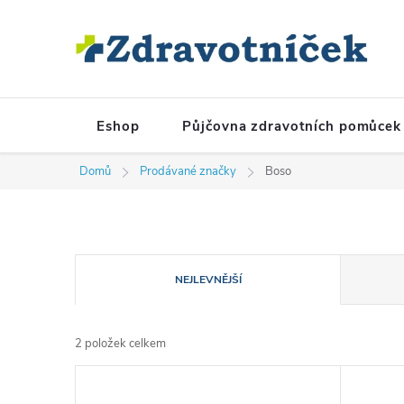
Přejít na obsah
Eshop
Půjčovna zdravotních pomůcek
Domů
Prodávané značky
Boso
Řazení produktů
NEJLEVNĚJŠÍ
2
položek celkem
Výpis produktů