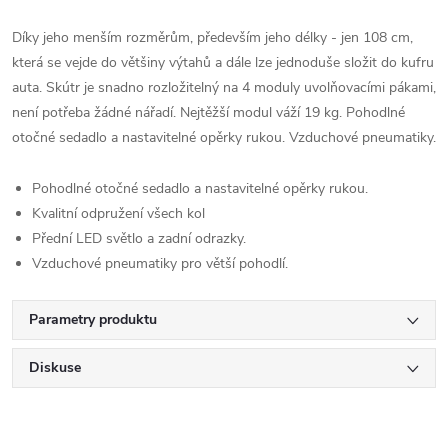
Díky jeho menším rozměrům, především jeho délky - jen 108 cm,
která se vejde do většiny výtahů a dále lze jednoduše složit do kufru
auta. Skútr je snadno rozložitelný na 4 moduly uvolňovacími pákami,
není potřeba žádné nářadí. Nejtěžší modul váží 19 kg. Pohodlné
otočné sedadlo a nastavitelné opěrky rukou. Vzduchové pneumatiky.
Pohodlné otočné sedadlo a nastavitelné opěrky rukou.
Kvalitní odpružení všech kol
Přední LED světlo a zadní odrazky.
Vzduchové pneumatiky pro větší pohodlí.
Parametry produktu
Diskuse