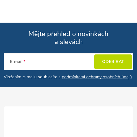
Mějte přehled o novinkách
a slevách
Zápatí
E-mail
ODEBÍRAT
Vložením e-mailu souhlasíte s
podmínkami ochrany osobních údajů