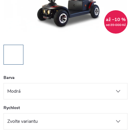
až –10 %
od 39 000 Kč
Barva
Rychlost