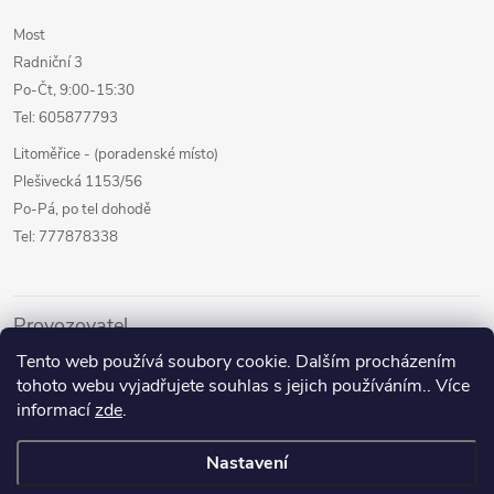
Most
Radniční 3
Po-Čt, 9:00-15:30
Tel: 605877793
Litoměřice - (poradenské místo)
Plešivecká 1153/56
Po-Pá, po tel dohodě
Tel: 777878338
Provozovatel
Tento web používá soubory cookie. Dalším procházením
Internetový prodej
tohoto webu vyjadřujete souhlas s jejich používáním.. Více
Kamenné prodejny
informací
zde
.
Půjčovna pomůcek
Nastavení
Poradenství a služby