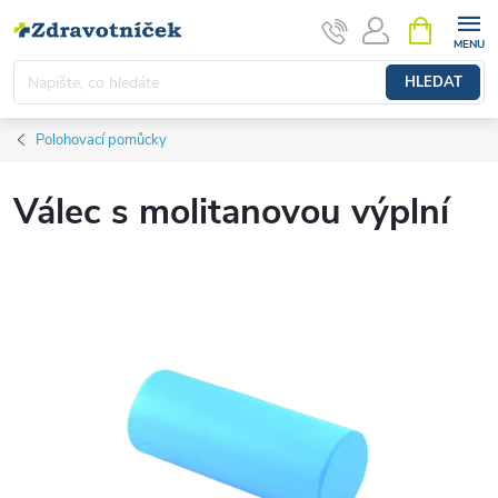
Přejít na obsah
NÁKUPNÍ 
HLEDAT
Polohovací pomůcky
Válec s molitanovou výplní