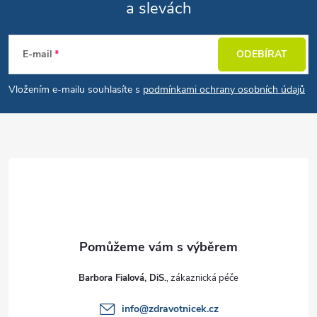
a slevách
Zápatí
E-mail
ODEBÍRAT
Vložením e-mailu souhlasíte s
podmínkami ochrany osobních údajů
Barbora Fialová, DiS.
info
@
zdravotnicek.cz