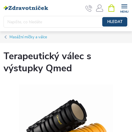
Přejít na obsah
NÁKUPNÍ 
HLEDAT
Masážní míčky a válce
Terapeutický válec s
výstupky Qmed