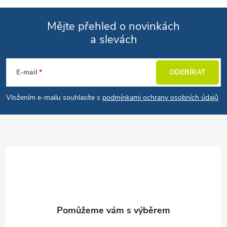
Mějte přehled o novinkách
a slevách
Zápatí
E-mail
ODEBÍRAT
Vložením e-mailu souhlasíte s
podmínkami ochrany osobních údajů