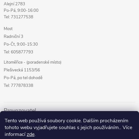
Alejní 2783
Po-Pá, 9:00-16:00
Tel: 731277538
Most
Radniční 3
Po-Čt, 9:00-15:30
Tel: 605877793
Litoměřice - (poradenské místo)
Plešivecká 1153/56
Po-Pá, po tel dohodě
Tel: 777878338
Provozovatel
Tento web používá soubory cookie. Dalším procházením
Internetový prodej
tohoto webu vyjadřujete souhlas s jejich používáním.. Více
Kamenné prodejny
informací
zde
.