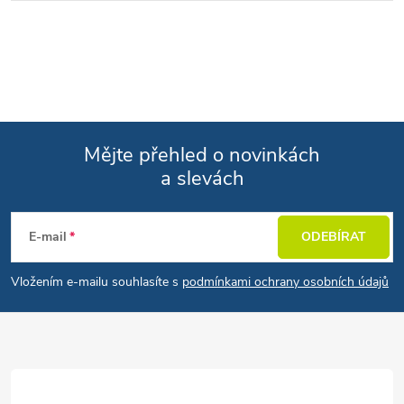
Mějte přehled o novinkách
a slevách
Zápatí
E-mail
ODEBÍRAT
Vložením e-mailu souhlasíte s
podmínkami ochrany osobních údajů