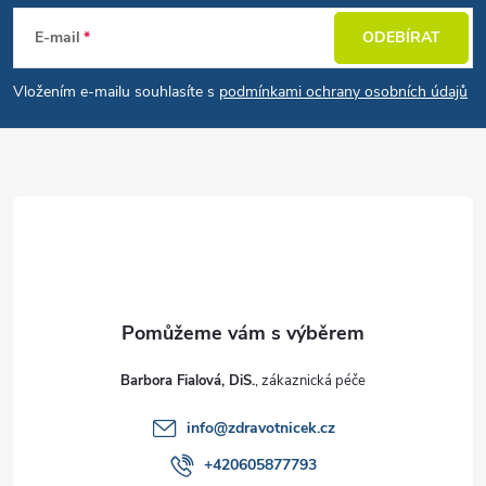
E-mail
ODEBÍRAT
Vložením e-mailu souhlasíte s
podmínkami ochrany osobních údajů
Barbora Fialová, DiS.
info
@
zdravotnicek.cz
+420605877793