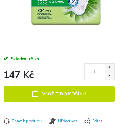
Skladem
>5 ks
147 Kč
Měrná cena:
VLOŽIT DO KOŠÍKU
Dotaz k produktu
Hlídací pes
Sdílet