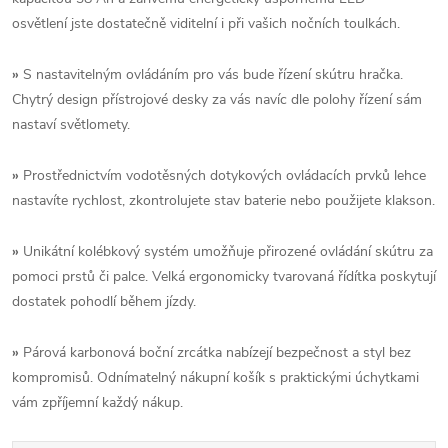
osvětlení jste dostatečně viditelní i při vašich nočních toulkách.
»
S nastavitelným ovládáním pro vás bude řízení skútru hračka.
Chytrý design přístrojové desky za vás navíc dle polohy řízení sám
nastaví světlomety.
»
Prostřednictvím vodotěsných dotykových ovládacích prvků lehce
nastavíte rychlost, zkontrolujete stav baterie nebo použijete klakson.
»
Unikátní kolébkový systém umožňuje přirozené ovládání skútru za
pomoci prstů či palce. Velká ergonomicky tvarovaná řídítka poskytují
dostatek pohodlí během jízdy.
»
Párová karbonová boční zrcátka nabízejí bezpečnost a styl bez
kompromisů. Odnímatelný nákupní košík s praktickými úchytkami
vám zpříjemní každý nákup.