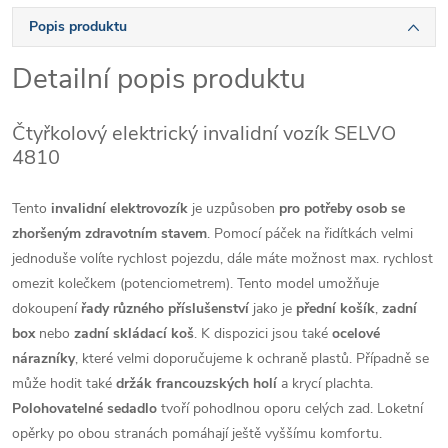
Popis produktu
Detailní popis produktu
Čtyřkolový elektrický invalidní vozík SELVO
4810
Tento
invalidní elektrovozík
je uzpůsoben
pro potřeby osob se
zhoršeným zdravotním stavem
. Pomocí páček na řidítkách velmi
jednoduše volíte rychlost pojezdu, dále máte možnost max. rychlost
omezit kolečkem (potenciometrem). Tento model umožňuje
dokoupení
řady různého příslušenství
jako je
přední košík
,
zadní
box
nebo
zadní skládací koš
. K dispozici jsou také
ocelové
nárazníky
, které velmi doporučujeme k ochraně plastů. Případně se
může hodit také
držák francouzských holí
a krycí plachta.
Polohovatelné sedadlo
tvoří pohodlnou oporu celých zad. Loketní
opěrky po obou stranách pomáhají ještě vyššímu komfortu.