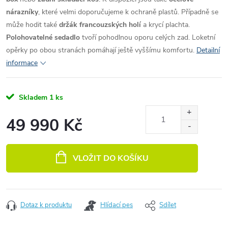
nárazníky
, které velmi doporučujeme k ochraně plastů. Případně se
může hodit také
držák francouzských holí
a krycí plachta.
Polohovatelné sedadlo
tvoří pohodlnou oporu celých zad. Loketní
opěrky po obou stranách pomáhají ještě vyššímu komfortu.
Detailní
informace
Skladem
1 ks
49 990 Kč
Měrná cena:
VLOŽIT DO KOŠÍKU
Dotaz k produktu
Hlídací pes
Sdílet