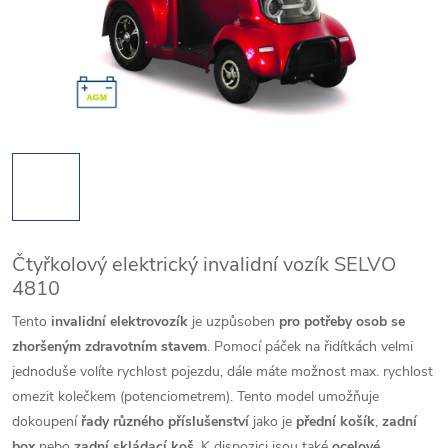
Čtyřkolový elektrický invalidní vozík SELVO
4810
Tento
invalidní elektrovozík
je uzpůsoben
pro potřeby osob se
zhoršeným zdravotním stavem
. Pomocí páček na řidítkách velmi
jednoduše volíte rychlost pojezdu, dále máte možnost max. rychlost
omezit kolečkem (potenciometrem). Tento model umožňuje
dokoupení
řady různého příslušenství
jako je
přední košík
,
zadní
box
nebo
zadní skládací koš
. K dispozici jsou také
ocelové