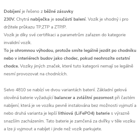
Dobíjení
je řešeno z
běžné zásuvky
230V.
Chytrá
nabíječka
je
součástí balení
. Vozík je vhodný i pro
držitele průkazu TP,ZTP a ZTP/P.
Vozík je díky své certifikaci a parametrům zařazen do kategorie
invalidní vozík.
To je ohromnou výhodou, protože smíte legálně jezdit po chodníku
nebo v interiérech budov jako chodec, pokud neohrozíte ostatní
chodce.
Vozíky jiných značek, které tuto kategorii nemají se legálně
nesmí provozovat na chodnících.
Selvo 4810 se nabízí ve dvou variantách baterií. Základní gelová
olověná baterie vyžadující
balancer a zvláštní pozornost
při častém
nabíjení, která je ve vozíku pevně instalována bez možnosti vyjmutí a
nebo druhá varianta je lepší
lithiová (LiFePO4) baterie
s výrazně
snazším zacházením. Tato baterie je zamčená za dvířky v těle vozíku
a lze ji vyjmout a nabíjet i jinde než vozík parkujete.