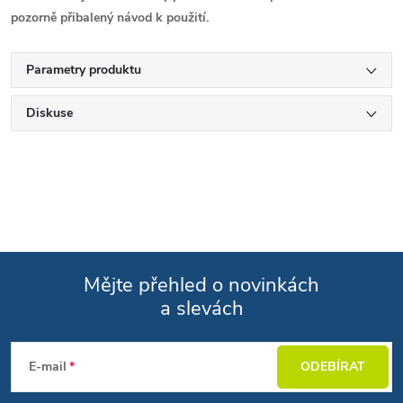
pozorně přibalený návod k použití.
Parametry produktu
Diskuse
Mějte přehled o novinkách
a slevách
Zápatí
E-mail
ODEBÍRAT