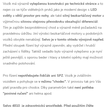
Vozík má výrazně
vylepšenou konstrukci po technické stránce
a to
nejen co se týče viditelných prvků jako je moderní design s
LED
světly
a
větší prostor pro nohy
, ale také
silný bezkartáčový motor
a
výjimečnou
silovou olejovou převodovku obsahující diferenciál
.
Tím je zajištěn bezproblémový chod a výrazně méně požadavků na
pravidelnou údržbu. Jiní výrobci bezkartáčové motory u podobných
vozíků obvykle nenabízejí.
Selvo je v tomto ohledu vývojově napřed.
Přední sloupek řízení byl výrazně zpevněn, aby vydržel i hrubší
zacházení s řídítky. Taktéž sedadlo bylo výrazně vylepšeno a je nyní
ještě pevnější, s oporou beder i hlavy a loketní opěrky mají možnost
snadného polohování.
Pro řízení
nepotřebujete řidičák ani SPZ
. Vozík je zvláštním
vozidlem a pohybuje se
v režimu "chodec".
V provozu tak pro Vás
platí pravidla pro chodce. Díky parametrům také
není potřeba
"povinné ručení"
ani helma apod.
Selvo 4810 je zdravotnický prostředek. Před použitím čtěte