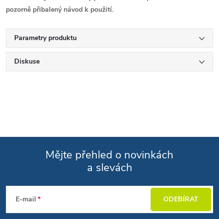
pozorně přibalený návod k použití.
Parametry produktu
Diskuse
Mějte přehled o novinkách
a slevách
Zápatí
E-mail
ODEBÍRAT