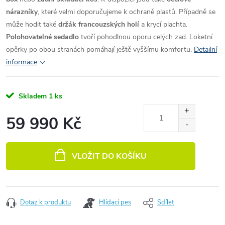
nárazníky
, které velmi doporučujeme k ochraně plastů. Případně se
může hodit také
držák francouzských holí
a krycí plachta.
Polohovatelné sedadlo
tvoří pohodlnou oporu celých zad. Loketní
opěrky po obou stranách pomáhají ještě vyššímu komfortu.
Detailní
informace
Skladem
1 ks
59 990 Kč
Měrná cena:
VLOŽIT DO KOŠÍKU
Dotaz k produktu
Hlídací pes
Sdílet