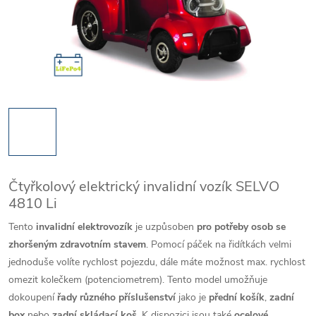
Čtyřkolový elektrický invalidní vozík SELVO
4810 Li
Tento
invalidní elektrovozík
je uzpůsoben
pro potřeby osob se
zhoršeným zdravotním stavem
. Pomocí páček na řidítkách velmi
jednoduše volíte rychlost pojezdu, dále máte možnost max. rychlost
omezit kolečkem (potenciometrem). Tento model umožňuje
dokoupení
řady různého příslušenství
jako je
přední košík
,
zadní
box
nebo
zadní skládací koš
. K dispozici jsou také
ocelové