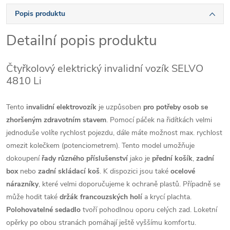
Popis produktu
Detailní popis produktu
Čtyřkolový elektrický invalidní vozík SELVO
4810 Li
Tento
invalidní elektrovozík
je uzpůsoben
pro potřeby osob se
zhoršeným zdravotním stavem
. Pomocí páček na řidítkách velmi
jednoduše volíte rychlost pojezdu, dále máte možnost max. rychlost
omezit kolečkem (potenciometrem). Tento model umožňuje
dokoupení
řady různého příslušenství
jako je
přední košík
,
zadní
box
nebo
zadní skládací koš
. K dispozici jsou také
ocelové
nárazníky
, které velmi doporučujeme k ochraně plastů. Případně se
může hodit také
držák francouzských holí
a krycí plachta.
Polohovatelné sedadlo
tvoří pohodlnou oporu celých zad. Loketní
opěrky po obou stranách pomáhají ještě vyššímu komfortu.