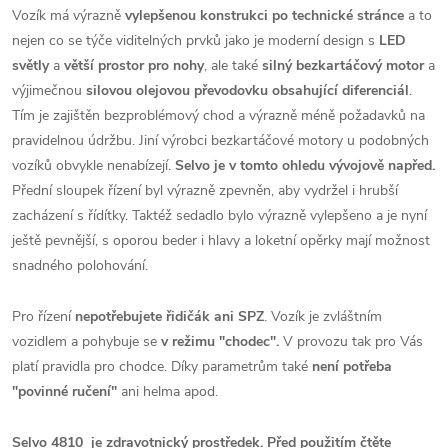
Vozík má výrazně
vylepšenou konstrukci po technické stránce
a to
nejen co se týče viditelných prvků jako je moderní design s
LED
světly
a
větší prostor pro nohy
, ale také
silný bezkartáčový motor
a
výjimečnou
silovou olejovou převodovku obsahující diferenciál
.
Tím je zajištěn bezproblémový chod a výrazně méně požadavků na
pravidelnou údržbu. Jiní výrobci bezkartáčové motory u podobných
vozíků obvykle nenabízejí.
Selvo je v tomto ohledu vývojově napřed.
Přední sloupek řízení byl výrazně zpevněn, aby vydržel i hrubší
zacházení s řídítky. Taktéž sedadlo bylo výrazně vylepšeno a je nyní
ještě pevnější, s oporou beder i hlavy a loketní opěrky mají možnost
snadného polohování.
Pro řízení
nepotřebujete řidičák ani SPZ
. Vozík je zvláštním
vozidlem a pohybuje se
v režimu "chodec".
V provozu tak pro Vás
platí pravidla pro chodce. Díky parametrům také
není potřeba
"povinné ručení"
ani helma apod.
Selvo 4810 je zdravotnický prostředek. Před použitím čtěte