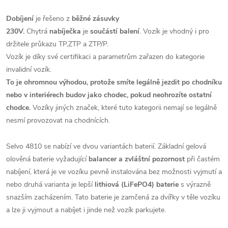
Dobíjení
je řešeno z
běžné zásuvky
230V.
Chytrá
nabíječka
je
součástí balení
. Vozík je vhodný i pro
držitele průkazu TP,ZTP a ZTP/P.
Vozík je díky své certifikaci a parametrům zařazen do kategorie
invalidní vozík.
To je ohromnou výhodou, protože smíte legálně jezdit po chodníku
nebo v interiérech budov jako chodec, pokud neohrozíte ostatní
chodce.
Vozíky jiných značek, které tuto kategorii nemají se legálně
nesmí provozovat na chodnících.
Selvo 4810 se nabízí ve dvou variantách baterií. Základní gelová
olověná baterie vyžadující
balancer a zvláštní pozornost
při častém
nabíjení, která je ve vozíku pevně instalována bez možnosti vyjmutí a
nebo druhá varianta je lepší
lithiová (LiFePO4) baterie
s výrazně
snazším zacházením. Tato baterie je zamčená za dvířky v těle vozíku
a lze ji vyjmout a nabíjet i jinde než vozík parkujete.