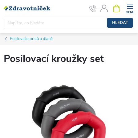
Přejít na obsah
NÁKUPNÍ 
HLEDAT
Posilovače prstů a dlaně
Posilovací kroužky set