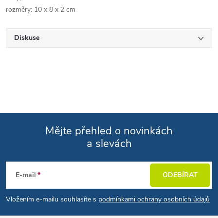
rozměry: 10 x 8 x 2 cm
Diskuse
Mějte přehled o novinkách
a slevách
Zápatí
E-mail
ODEBÍRAT
Vložením e-mailu souhlasíte s
podmínkami ochrany osobních údajů