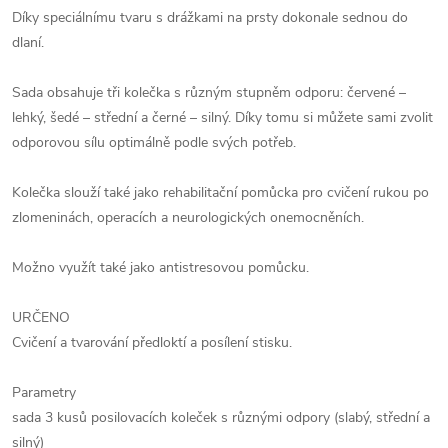
Díky speciálnímu tvaru s drážkami na prsty dokonale sednou do
dlaní.
Sada obsahuje tři kolečka s různým stupněm odporu: červené –
lehký, šedé – střední a černé – silný. Díky tomu si můžete sami zvolit
odporovou sílu optimálně podle svých potřeb.
Kolečka slouží také jako rehabilitační pomůcka pro cvičení rukou po
zlomeninách, operacích a neurologických onemocněních.
Možno využít také jako antistresovou pomůcku.
URČENO
Cvičení a tvarování předloktí a posílení stisku.
Parametry
sada 3 kusů posilovacích koleček s různými odpory (slabý, střední a
silný)