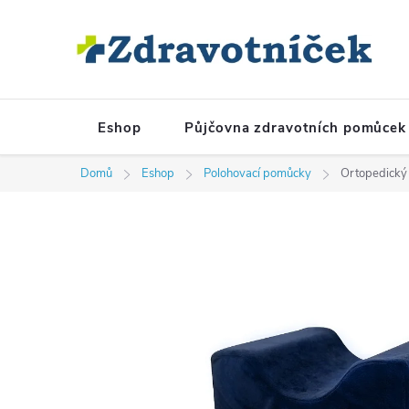
Přejít na obsah
Eshop
Půjčovna zdravotních pomůcek
Domů
Eshop
Polohovací pomůcky
Ortopedický 