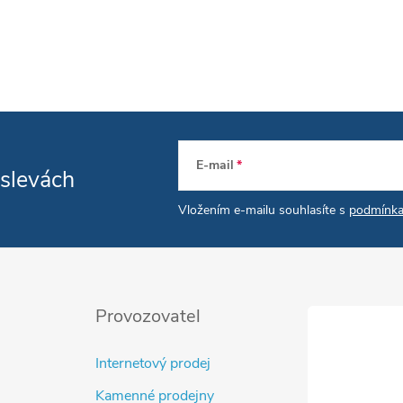
E-mail
 slevách
Vložením e-mailu souhlasíte s
podmínka
Provozovatel
Internetový prodej
Kamenné prodejny