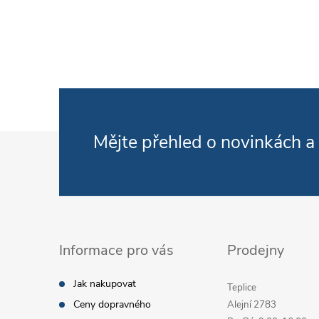
Zápatí
Mějte přehled o novinkách
a
Informace pro vás
Prodejny
Jak nakupovat
Teplice
Ceny dopravného
Alejní 2783