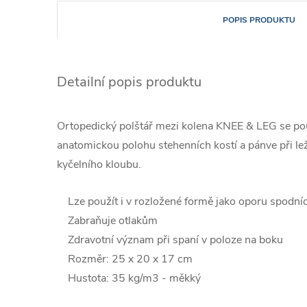
POPIS PRODUKTU
Detailní popis produktu
Ortopedický polštář mezi kolena KNEE & LEG se použ
anatomickou polohu stehenních kostí a pánve při lež
kyčelního kloubu.
Lze použít i v rozložené formě jako oporu spodní
Zabraňuje otlakům
Zdravotní význam při spaní v poloze na boku
Rozměr: 25 x 20 x 17 cm
Hustota: 35 kg/m3 - měkký