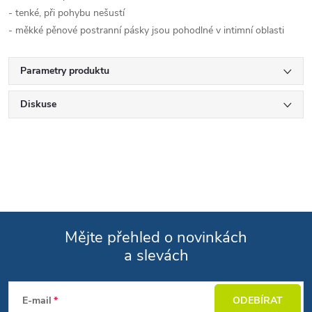
- tenké, při pohybu nešustí
- měkké pěnové postranní pásky jsou pohodlné v intimní oblasti
Parametry produktu
Diskuse
Mějte přehled o novinkách
a slevách
Zápatí
E-mail
ODEBÍRAT