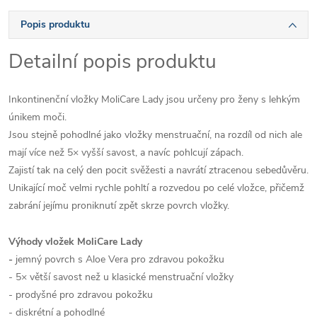
Popis produktu
Detailní popis produktu
Inkontinenční vložky MoliCare Lady jsou určeny pro ženy s lehkým
únikem moči.
Jsou stejně pohodlné jako vložky menstruační, na rozdíl od nich ale
mají více než 5× vyšší savost, a navíc pohlcují zápach.
Zajistí tak na celý den pocit svěžesti a navrátí ztracenou sebedůvěru.
Unikající moč velmi rychle pohltí a rozvedou po celé vložce, přičemž
zabrání jejímu proniknutí zpět skrze povrch vložky.
Výhody vložek MoliCare Lady
-
jemný povrch s Aloe Vera pro zdravou pokožku
- 5× větší savost než u klasické menstruační vložky
- prodyšné pro zdravou pokožku
- diskrétní a pohodlné