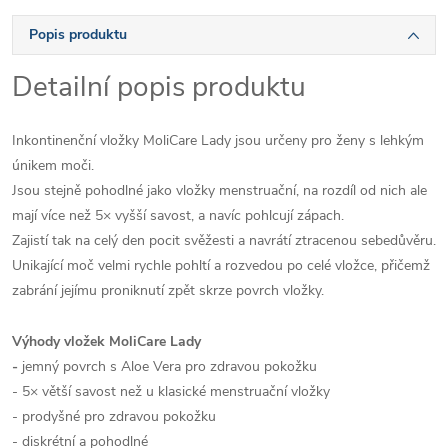
Popis produktu
Detailní popis produktu
Inkontinenční vložky MoliCare Lady jsou určeny pro ženy s lehkým
únikem moči.
Jsou stejně pohodlné jako vložky menstruační, na rozdíl od nich ale
mají více než 5× vyšší savost, a navíc pohlcují zápach.
Zajistí tak na celý den pocit svěžesti a navrátí ztracenou sebedůvěru.
Unikající moč velmi rychle pohltí a rozvedou po celé vložce, přičemž
zabrání jejímu proniknutí zpět skrze povrch vložky.
Výhody vložek MoliCare Lady
-
jemný povrch s Aloe Vera pro zdravou pokožku
- 5× větší savost než u klasické menstruační vložky
- prodyšné pro zdravou pokožku
- diskrétní a pohodlné