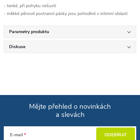
- tenké, při pohybu nešustí
- měkké pěnové postranní pásky jsou pohodlné v intimní oblasti
Parametry produktu
Diskuse
Mějte přehled o novinkách
a slevách
Zápatí
E-mail
ODEBÍRAT