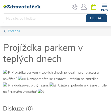
Přejít na obsah
NÁKUPNÍ 
HLEDAT
Poradna
Projížďka parkem v
teplých dnech
Projížďka parkem v teplých dnech je ideální pro relaxaci a
osvěžení.
Nezapomeňte se zastavit u stánku se zmrzlinou
a dodržovat pitný režim.
Užijte si poho
du a krásné chvíle
na čerstvém vzduchu!
Diskuze (0)