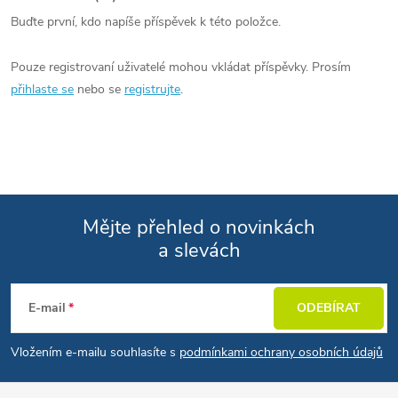
Buďte první, kdo napíše příspěvek k této položce.
Pouze registrovaní uživatelé mohou vkládat příspěvky. Prosím
přihlaste se
nebo se
registrujte
.
Mějte přehled o novinkách
a slevách
Zápatí
E-mail
ODEBÍRAT
Vložením e-mailu souhlasíte s
podmínkami ochrany osobních údajů