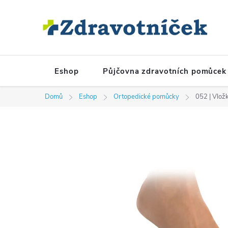
Přejít na obsah
Eshop
Půjčovna zdravotních pomůcek
Domů
Eshop
Ortopedické pomůcky
052 | Vlož