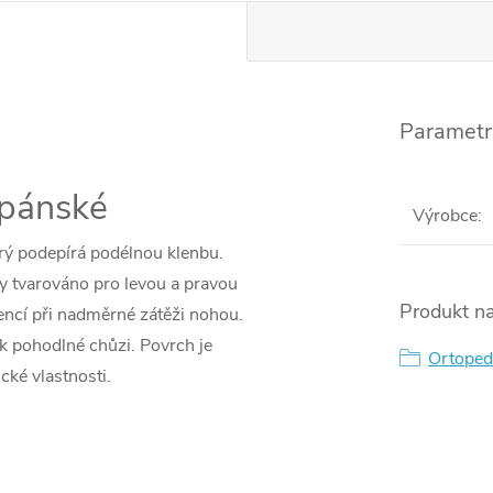
Parametr
 pánské
Výrobce
:
erý podepírá podélnou klenbu.
ky tvarováno pro levou a pravou
Produkt na
vencí při nadměrné zátěži nohou.
 k pohodlné chůzi. Povrch je
Ortoped
cké vlastnosti.