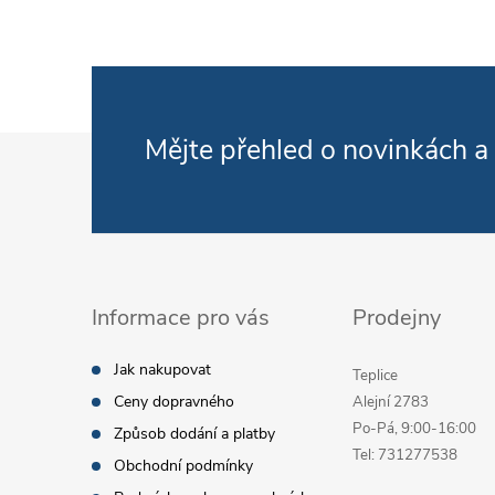
Zápatí
Mějte přehled o novinkách
a
Informace pro vás
Prodejny
Jak nakupovat
Teplice
Ceny dopravného
Alejní 2783
Po-Pá, 9:00-16:00
Způsob dodání a platby
Tel: 731277538
Obchodní podmínky