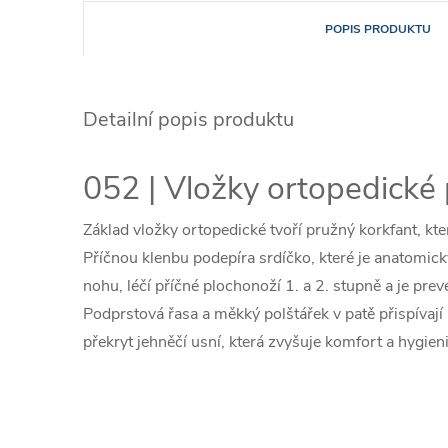
POPIS PRODUKTU
Detailní popis produktu
052 | Vložky ortopedické
Základ vložky ortopedické tvoří pružný korkfant, kt
Příčnou klenbu podepíra srdíčko, které je anatomic
nohu, léčí příčné plochonoží 1. a 2. stupně a je pre
Podprstová řasa a měkký polštářek v patě přispívají
překryt jehněčí usní, která zvyšuje komfort a hygieni