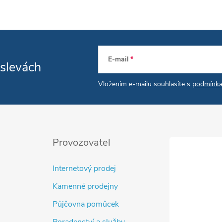
E-mail
 slevách
Vložením e-mailu souhlasíte s
podmínka
Provozovatel
Internetový prodej
Kamenné prodejny
Půjčovna pomůcek