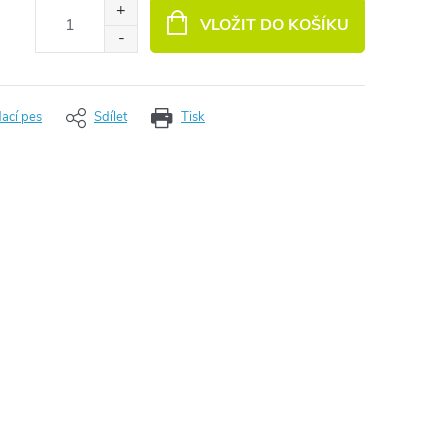
VLOŽIT DO KOŠÍKU
dací pes
Sdílet
Tisk