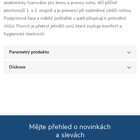
anatomicky tvarováno pro levou a pravou nohu, léčí příčné
plochonoží 1. a 2. stupně a je prevencí při nadměrné zátěži nohou.
Podprstová řasa a měkký polštářek v patě přispívají k pohodlné
chůzi. Povrch je překryt jehněčí usní, která zvyšuje komfort a
hygienické vlastnosti.
Parametry produktu
Diskuse
Mějte přehled o novinkách
a slevách
Zápatí