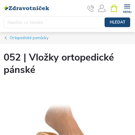
Přejít na obsah
NÁKUPNÍ 
HLEDAT
Ortopedické pomůcky
052 | Vložky ortopedické
pánské