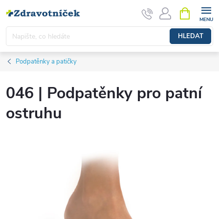
Přejít na obsah
NÁKUPNÍ 
HLEDAT
Podpatěnky a patičky
046 | Podpatěnky pro patní
ostruhu