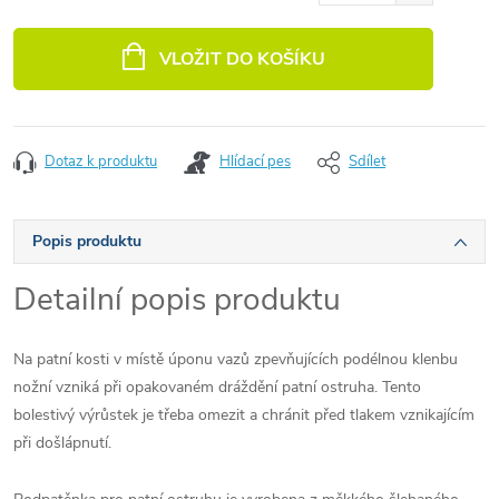
Měrná cena:
VLOŽIT DO KOŠÍKU
Dotaz k produktu
Hlídací pes
Sdílet
Popis produktu
Detailní popis produktu
Na patní kosti v místě úponu vazů zpevňujících podélnou klenbu
nožní vzniká při opakovaném dráždění patní ostruha. Tento
bolestivý výrůstek je třeba omezit a chránit před tlakem vznikajícím
při došlápnutí.