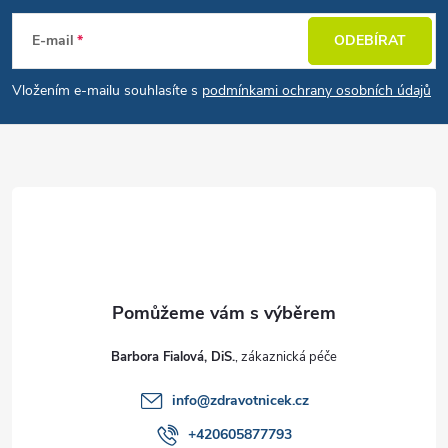
E-mail
ODEBÍRAT
Vložením e-mailu souhlasíte s
podmínkami ochrany osobních údajů
Barbora Fialová, DiS.
info
@
zdravotnicek.cz
+420605877793