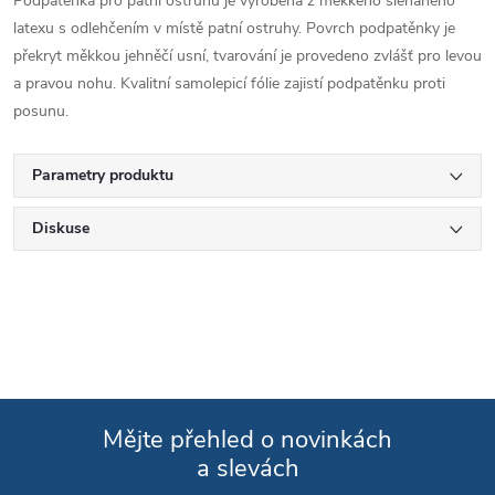
Podpatěnka pro patní ostruhu je vyrobena z měkkého šlehaného
latexu s odlehčením v místě patní ostruhy. Povrch podpatěnky je
překryt měkkou jehněčí usní, tvarování je provedeno zvlášť pro levou
a pravou nohu. Kvalitní samolepicí fólie zajistí podpatěnku proti
posunu.
Parametry produktu
Diskuse
Mějte přehled o novinkách
a slevách
Zápatí