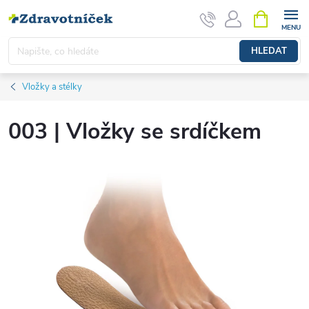
Přejít na obsah
NÁKUPNÍ 
HLEDAT
Vložky a stélky
003 | Vložky se srdíčkem