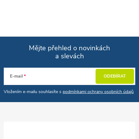
Mějte přehled o novinkách
a slevách
Zápatí
E-mail
ODEBÍRAT
Vložením e-mailu souhlasíte s
podmínkami ochrany osobních údajů