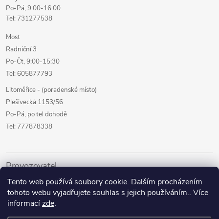
Po-Pá, 9:00-16:00
Tel: 731277538
Most
Radniční 3
Po-Čt, 9:00-15:30
Tel: 605877793
Litoměřice - (poradenské místo)
Plešivecká 1153/56
Po-Pá, po tel dohodě
Tel: 777878338
Provozovatel
Tento web používá soubory cookie. Dalším procházením
Internetový prodej
tohoto webu vyjadřujete souhlas s jejich používáním.. Více
Kamenné prodejny
informací
zde
.
Půjčovna pomůcek