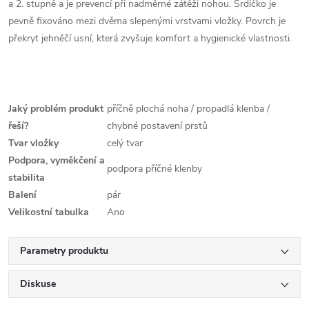
a 2. stupně a je prevencí při nadměrné zátěži nohou. Srdíčko je
pevně fixováno mezi dvěma slepenými vrstvami vložky. Povrch je
překryt jehněčí usní, která zvyšuje komfort a hygienické vlastnosti.
Jaký problém produkt
příčně plochá noha / propadlá klenba /
řeší?
chybné postavení prstů
Tvar vložky
celý tvar
Podpora, vyměkčení a
podpora příčné klenby
stabilita
Balení
pár
Velikostní tabulka
Ano
Parametry produktu
Diskuse